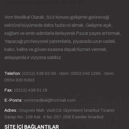
Vom Medikal Olarak; Söz konusu gelişimin getireceği
sektörel büyümede daha fazla rol almak, Gelişme açık,
sağlam ve emin adımlarla ilerleyerek Pazar payını arttırmak,
Yapacağı profesyonel yatırımlarla, piyasada uzun vadeli,
kalıcı, kalite ve güven esasına dayalı hizmet vermek,
anlayışında ir vizyona sahibiz.
Telefon:
(0212) 438 52 08 - Gsm: 0553 245 1295 - Gsm:
0554 930 6393
Fax:
(0212) 438 51 18
E-Posta:
vommedikal@hotmail.com
Adres:
Oruçreis Mah. Vadi Cd. Giyimkent İstanbul Ticaret
Sarayı No: 108 Kat: 4 No:257-258 Esenler İstanbul
SİTE İÇİ BAĞLANTILAR