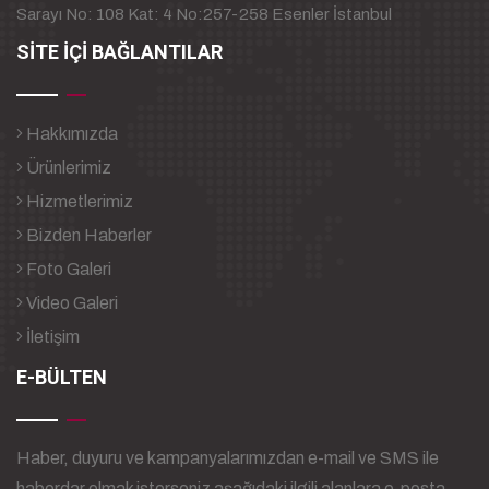
Sarayı No: 108 Kat: 4 No:257-258 Esenler İstanbul
SİTE İÇİ BAĞLANTILAR
Hakkımızda
Ürünlerimiz
Hizmetlerimiz
Bizden Haberler
Foto Galeri
Video Galeri
İletişim
E-BÜLTEN
Haber, duyuru ve kampanyalarımızdan e-mail ve SMS ile
haberdar olmak isterseniz aşağıdaki ilgili alanlara e-posta