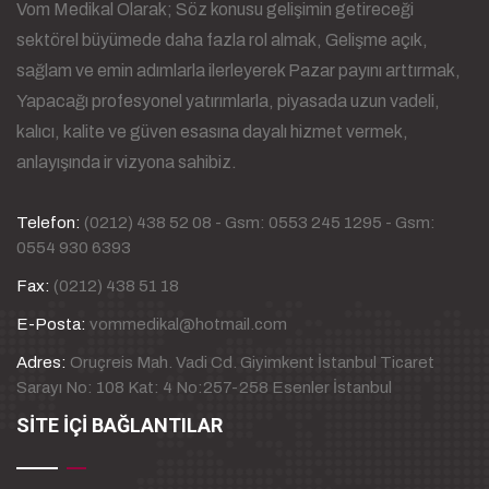
Vom Medikal Olarak; Söz konusu gelişimin getireceği
sektörel büyümede daha fazla rol almak, Gelişme açık,
sağlam ve emin adımlarla ilerleyerek Pazar payını arttırmak,
Yapacağı profesyonel yatırımlarla, piyasada uzun vadeli,
kalıcı, kalite ve güven esasına dayalı hizmet vermek,
anlayışında ir vizyona sahibiz.
Telefon:
(0212) 438 52 08 - Gsm: 0553 245 1295 - Gsm:
0554 930 6393
Fax:
(0212) 438 51 18
E-Posta:
vommedikal@hotmail.com
Adres:
Oruçreis Mah. Vadi Cd. Giyimkent İstanbul Ticaret
Sarayı No: 108 Kat: 4 No:257-258 Esenler İstanbul
SİTE İÇİ BAĞLANTILAR