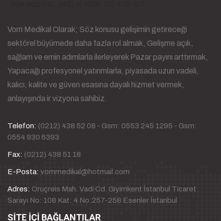
Vom Medikal Olarak; Söz konusu gelişimin getireceği
sektörel büyümede daha fazla rol almak, Gelişme açık,
sağlam ve emin adımlarla ilerleyerek Pazar payını arttırmak,
Yapacağı profesyonel yatırımlarla, piyasada uzun vadeli,
kalıcı, kalite ve güven esasına dayalı hizmet vermek,
anlayışında ir vizyona sahibiz.
Telefon:
(0212) 438 52 08 - Gsm: 0553 245 1295 - Gsm:
0554 930 6393
Fax:
(0212) 438 51 18
E-Posta:
vommedikal@hotmail.com
Adres:
Oruçreis Mah. Vadi Cd. Giyimkent İstanbul Ticaret
Sarayı No: 108 Kat: 4 No:257-258 Esenler İstanbul
SİTE İÇİ BAĞLANTILAR