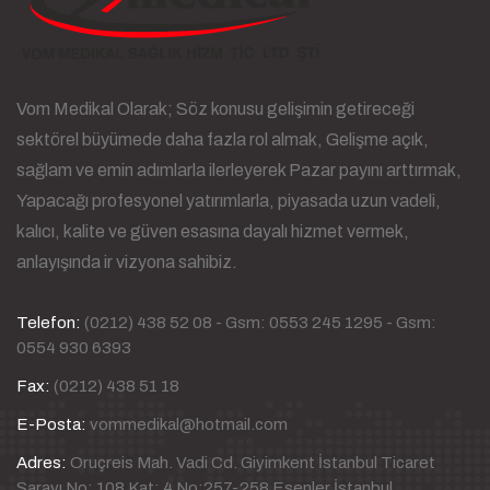
Vom Medikal Olarak; Söz konusu gelişimin getireceği
sektörel büyümede daha fazla rol almak, Gelişme açık,
sağlam ve emin adımlarla ilerleyerek Pazar payını arttırmak,
Yapacağı profesyonel yatırımlarla, piyasada uzun vadeli,
kalıcı, kalite ve güven esasına dayalı hizmet vermek,
anlayışında ir vizyona sahibiz.
Telefon:
(0212) 438 52 08 - Gsm: 0553 245 1295 - Gsm:
0554 930 6393
Fax:
(0212) 438 51 18
E-Posta:
vommedikal@hotmail.com
Adres:
Oruçreis Mah. Vadi Cd. Giyimkent İstanbul Ticaret
Sarayı No: 108 Kat: 4 No:257-258 Esenler İstanbul