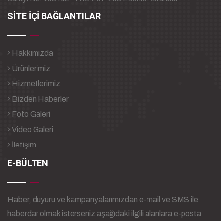
SİTE İÇİ BAĞLANTILAR
Hakkımızda
Ürünlerimiz
Hizmetlerimiz
Bizden Haberler
Foto Galeri
Video Galeri
İletişim
E-BÜLTEN
Haber, duyuru ve kampanyalarımızdan e-mail ve SMS ile
haberdar olmak isterseniz aşağıdaki ilgili alanlara e-posta