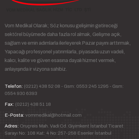
Vom Medikal Olarak; Söz konusu gelişimin getireceği
sektörel büyümede daha fazla rol almak, Gelişme açık,
sağlam ve emin adımlarla ilerleyerek Pazar payını arttırmak,
Yapacağı profesyonel yatırımlarla, piyasada uzun vadeli,
kalıcı, kalite ve güven esasına dayalı hizmet vermek,
anlayışında ir vizyona sahibiz.
Telefon:
(0212) 438 52 08 - Gsm: 0553 245 1295 - Gsm:
0554 930 6393
Fax:
(0212) 438 51 18
E-Posta:
vommedikal@hotmail.com
Adres:
Oruçreis Mah. Vadi Cd. Giyimkent İstanbul Ticaret
Sarayı No: 108 Kat: 4 No:257-258 Esenler İstanbul