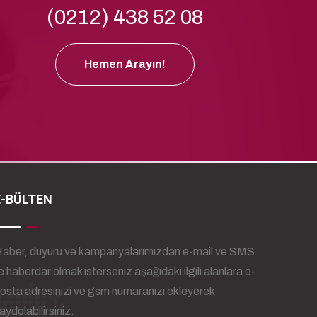
(0212) 438 52 08
Hemen Arayın!
E-BÜLTEN
aber, duyuru ve kampanyalarımızdan e-mail ve SMS
le haberdar olmak isterseniz aşağıdaki ilgili alanlara e-
osta adresinizi ve gsm numaranızı ekleyerek
aydolabilirsiniz.