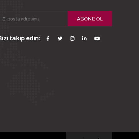
ABONE OL
izi takip edin: