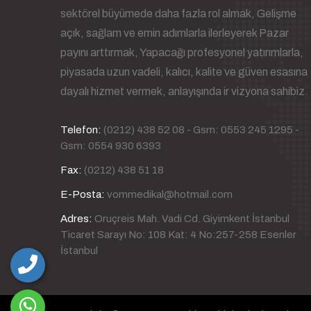
sektörel büyümede daha fazla rol almak, Gelişme
açık, sağlam ve emin adımlarla ilerleyerek Pazar
payını arttırmak, Yapacağı profesyonel yatırımlarla,
piyasada uzun vadeli, kalıcı, kalite ve güven esasına
dayalı hizmet vermek, anlayışında ir vizyona sahibiz.
Telefon:
(0212) 438 52 08 - Gsm: 0553 245 1295 -
Gsm: 0554 930 6393
Fax:
(0212) 438 51 18
E-Posta:
vommedikal@hotmail.com
Adres:
Oruçreis Mah. Vadi Cd. Giyimkent İstanbul
Ticaret Sarayı No: 108 Kat: 4 No:257-258 Esenler
İstanbul