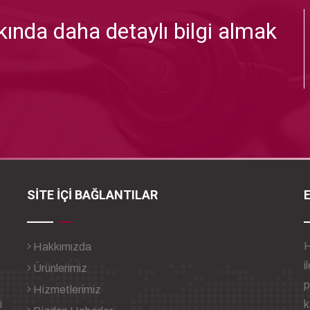
ında daha detaylı bilgi almak
SİTE İÇİ BAĞLANTILAR
H
Hakkımızda
i
Ürünlerimiz
p
Hizmetlerimiz
i
k