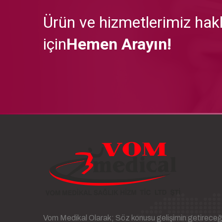
Ürün ve hizmetlerimiz hakk
için
Hemen Arayın!
Vom Medikal Olarak; Söz konusu gelişimin getireceğ