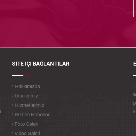
SİTE İÇİ BAĞLANTILAR
H
Hakkımızda
i
Ürünlerimiz
p
Hizmetlerimiz
i
k
Bizden Haberler
Foto Galeri
Video Galeri