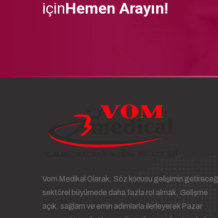
için
Hemen Arayın!
Vom Medikal Olarak; Söz konusu gelişimin getireceğ
sektörel büyümede daha fazla rol almak, Gelişme
açık, sağlam ve emin adımlarla ilerleyerek Pazar