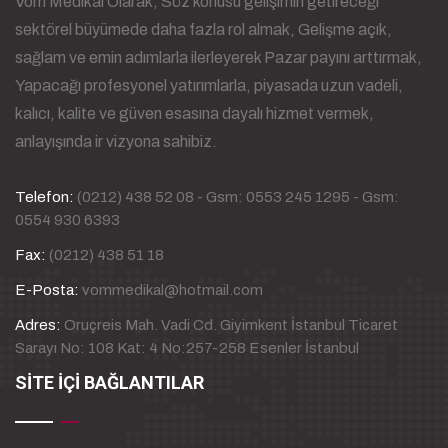
Vom Medikal Olarak; Söz konusu gelişimin getireceği
sektörel büyümede daha fazla rol almak, Gelişme açık,
sağlam ve emin adımlarla ilerleyerek Pazar payını arttırmak,
Yapacağı profesyonel yatırımlarla, piyasada uzun vadeli,
kalıcı, kalite ve güven esasına dayalı hizmet vermek,
anlayışında ir vizyona sahibiz.
Telefon:
(0212) 438 52 08 - Gsm: 0553 245 1295 - Gsm:
0554 930 6393
Fax:
(0212) 438 51 18
E-Posta:
vommedikal@hotmail.com
Adres:
Oruçreis Mah. Vadi Cd. Giyimkent İstanbul Ticaret
Sarayı No: 108 Kat: 4 No:257-258 Esenler İstanbul
SİTE İÇİ BAĞLANTILAR