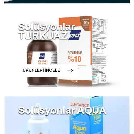
Solüsyonlar
TURKUAZ
ÜRÜNLERİ İNCELE
Solüsyonlar AQUA