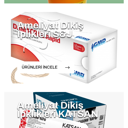
Ameliyat Dikiş
İplikleri S&J
ÜRÜNLERİ İNCELE
Ameliyat Dikiş
İpklikleri KATSAN